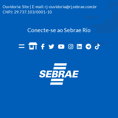
Ouvidoria: Site | E-mail:
rj-ouvidoria@rj.sebrae.com.br
CNPJ: 29.737.103/0001-10
Conecte-se ao Sebrae Rio
Portal
Loja
Facebook
Twitter
Youtube
Instagram
LinkedIn
Telegra
TikTo
Sebrae
Online
Spotify