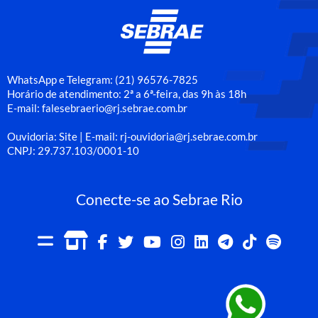
WhatsApp e Telegram: (21) 96576-7825
Horário de atendimento: 2ª a 6ª-feira, das 9h às 18h
E-mail: falesebraerio@rj.sebrae.com.br
Ouvidoria: Site | E-mail: rj-ouvidoria@rj.sebrae.com.br
CNPJ: 29.737.103/0001-10
Conecte-se ao Sebrae Rio
Portal
Loja
Facebook
Twitter
Youtube
Instagram
LinkedIn
Telegram
TikTok
Spot
Sebrae
Online